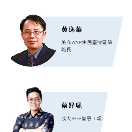
黃逸華
美商WSP集團臺灣區策
略長
蔡妤珮
成大未來智慧工場